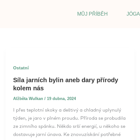
MŮJ PŘÍBĚH
JÓGA
Ostatní
Síla jarních bylin aneb dary přírody
kolem nás
Alžběta Wulkan
/
19 dubna, 2024
I přes teplotní skoky a deštivý a chladný uplynulý
týden, je jaro v plném proudu. Příroda se probudila
ze zimního spánku. Někdo srší energií, u někoho se
dostavuje jarní únava. Ke znovuzískání potřebné