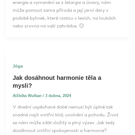
energie a vymanění se z letargie a únavy, nám
může pomoct sama příroda a její jarní dary v
podobě bylinek, které rostou v lesích, na loukách
nebo zrovna na vaší zahrádce. 🙂
Jóga
Jak dosáhnout harmonie těla a
mysli?
Alžběta Wulkan
/
3 dubna, 2024
V dnešní uspěchané době nemusí být úplně tak
snadné najít vnitřní klid, uvolnění a pohodu. Život
se nám může zdát složitý a plný výzev. Jak tedy
dosáhnout vnitřní spokojenosti a harmonie?